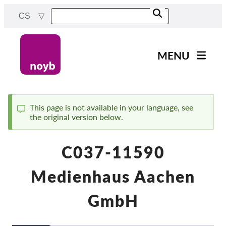
Skip
CS
to
main
content
MENU
Main
Novinky
navigation
Naše práce
This page is not available in your language, see
the original version below.
Status
Projekty
message
Rozhodnutí dozorových
C037-11590
orgánů
Rozhodnutí pro jednotlivé
Medienhaus Aachen
společnosti
Reports & Resources
GmbH
Exercise your rights!