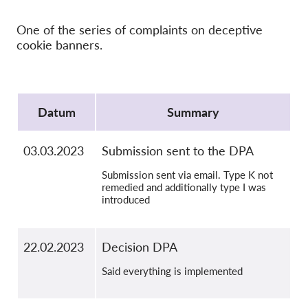
Hromadná žaloba
OnionShare
One of the series of complaints on deceptive
cookie banners.
Média
Kontakt
Protocol
Datum
Summary
GDPRhub
03.03.2023
Submission sent to the DPA
Submission sent via email. Type K not
remedied and additionally type I was
introduced
22.02.2023
Decision DPA
Said everything is implemented