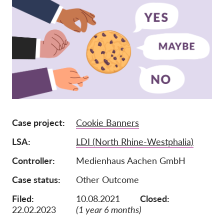
Pordporte nás!
Členství
Příspěvky
Sponzorství
Daňová uznatelnost
Přihlášení člena
Case project
Cookie Banners
O nás
LSA
LDI (North Rhine-Westphalia)
Tým
Controller
Medienhaus Aachen GmbH
Výroční zprávy
Case status
Other Outcome
Otázky a odpovědi
Filed:
10.08.2021
Closed:
22.02.2023
(1 year 6 months)
Kariéra