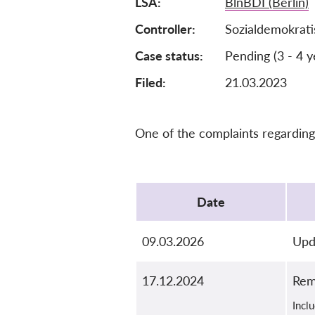
LSA
BlnBDI (Berlin)
Controller
Sozialdemokrati
Case status
Pending (3 - 4 y
Filed:
21.03.2023
One of the complaints regarding
Protocol
Date
09.03.2026
Upd
17.12.2024
Rem
Incl