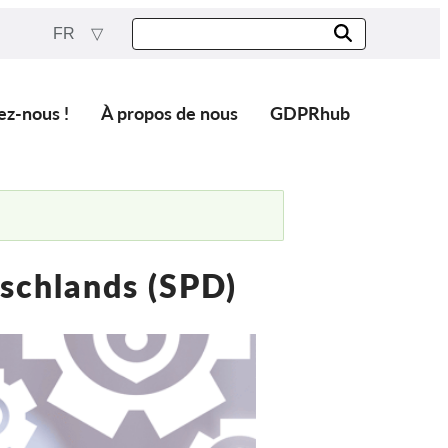
FR
ez-nous !
À propos de nous
GDPRhub
schlands (SPD)