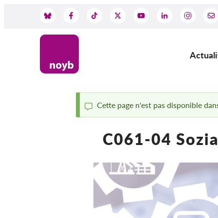
Skip
to
Social
main
content
Media
Actuali
Main
navig
Cette page n'est pas disponible dans
Status
C061-04 Sozia
message