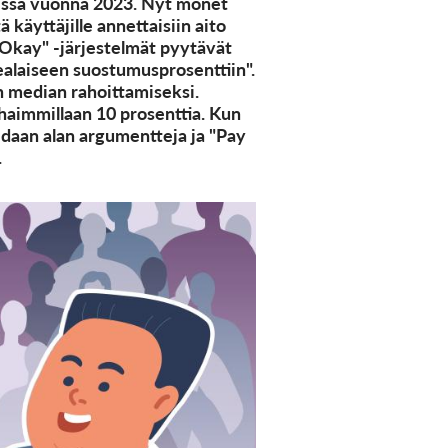
okissa vuonna 2023. Nyt monet
 käyttäjille annettaisiin aito
 Okay" -järjestelmät pyytävät
ealaiseen suostumusprosenttiin".
n median rahoittamiseksi.
haimmillaan 10 prosenttia. Kun
idaan alan argumentteja ja "Pay
.