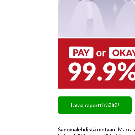
Lataa raportti täältä!
Sanomalehdistä metaan.
Marrask