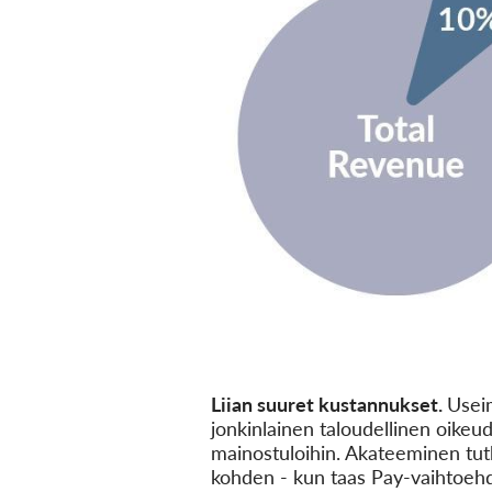
Liian suuret kustannukset.
Useim
jonkinlainen taloudellinen oike
mainostuloihin. Akateeminen tutk
kohden - kun taas Pay-vaihtoehd