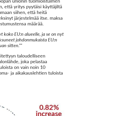
uroopan unionin tuomioistuimen
 että yritys pyytäisi käyttäjiltä
maan siihen, että heitä
ksinyt järjestelmää itse. maksa
suostumustensa määrää.
t koko EU:n alueelle, ja se on nyt
maksuneet johdonmukaista EU:n
an sitten.""
itettyyn taloudelliseen
lonlähde, joka pelastaa
uloista on vain noin 10
ma- ja aikakauslehtien tuloista