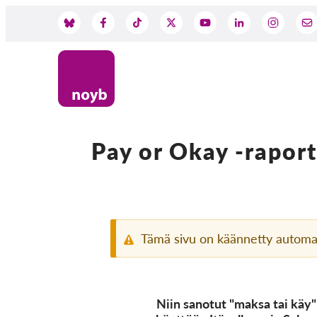
Skip
to
Social
main
content
Media
Pay or Okay -raport
Tämä sivu on käännetty automaa
Niin sanotut "maksa tai käy