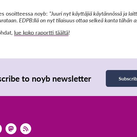
ies osoitteessa
noyb
:
"Juuri nyt käyttäjiä käytännössä ja lai
urataan. EDPB:llä on nyt tilaisuus ottaa selkeä kanta tähän a
kohdat,
lue koko raportti täältä
!
cribe to noyb newsletter
Subscri