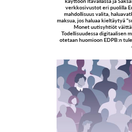
käyttöön Itävallassa ja Saks
verkkosivustot eri puolilla E
mahdollisuus valita, haluava
maksua, jos haluaa kieltäytyä "
Monet uutisyhtiöt väittä
Todellisuudessa digitaalisen 
otetaan huomioon EDPB:n tuleva