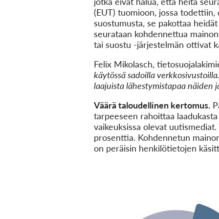
jotka eivät halua, että heitä se
(EUT) tuomioon, jossa todettiin, e
suostumusta, se pakottaa heidät
seurataan kohdennettua mainontaa
tai suostu -järjestelmän ottivat
Felix Mikolasch, tietosuojalakim
käytössä sadoilla verkkosivustoil
laajuista lähestymistapaa näiden jär
Väärä taloudellinen kertomus.
Pa
tarpeeseen rahoittaa laadukasta 
vaikeuksissa olevat uutismediat.
prosenttia. Kohdennetun mainonn
on peräisin henkilötietojen käsit