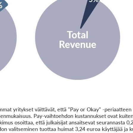
mat yritykset väittävät, että "Pay or Okay" -periaatteen 
udenmukaisuus. Pay-vaihtoehdon kustannukset ovat kuiten
imus osoittaa, että julkaisijat ansaitsevat seurannasta 0,
on valitseminen tuottaa huimat 3,24 euroa käyttäjää ja