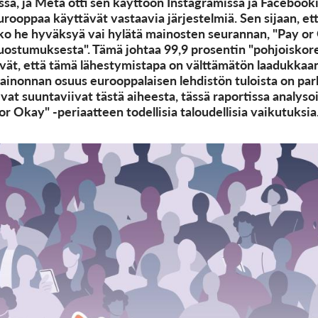
assa, ja Meta otti sen käyttöön Instagramissa ja Facebo
urooppaa käyttävät vastaavia järjestelmiä. Sen sijaan, että
tko he hyväksyä vai hylätä mainosten seurannan, "Pay or
suostumuksesta". Tämä johtaa 99,9 prosentin "pohjoiskor
vät, että tämä lähestymistapa on välttämätön laadukkaa
mainonnan osuus eurooppalaisen lehdistön tuloista on par
t suuntaviivat tästä aiheesta, tässä raportissa analyso
or Okay" -periaatteen todellisia taloudellisia vaikutuksia