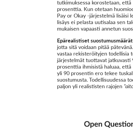
tutkimuksessa korostetaan, että 
prosenttia. Kun otetaan huomioon
Pay or Okay -järjestelmä lisäisi 
lisäys ei pelasta uutisalaa sen 
mukaisen vapaasti annetun suos
Epärealistiset suostumusmäärät
jotta sitä voidaan pitää pätevänä
vastaa rekisteröityjen todellisia 
järjestelmät tuottavat jatkuvas
prosenttia ihmisistä haluaa, ett
yli 90 prosentin ero tekee tuskal
suostumusta. Todellisuudessa to
paljon yli realististen rajojen
"ait