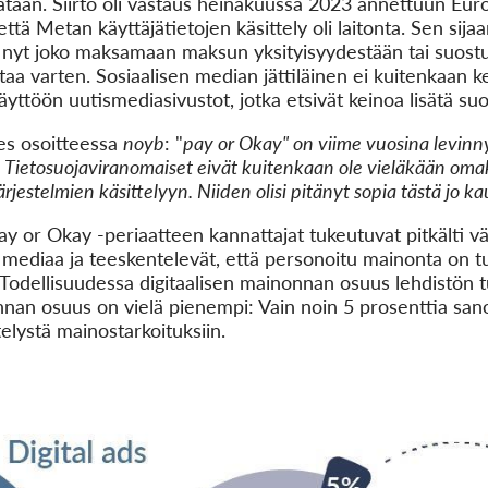
urataan. Siirto oli vastaus heinäkuussa 2023 annettuun E
ttä Metan käyttäjätietojen käsittely oli laitonta. Sen sijaan,
 nyt joko maksamaan maksun yksityisyydestään tai suostu
 varten. Sosiaalisen median jättiläinen ei kuitenkaan ke
 käyttöön uutismediasivustot, jotka etsivät keinoa lisätä 
ies osoitteessa
noyb
: "
pay or Okay" on viime vuosina levinny
la. Tietosuojaviranomaiset eivät kuitenkaan ole vieläkään o
jestelmien käsittelyyn. Niiden olisi pitänyt sopia tästä jo kau
y or Okay -periaatteen kannattajat tukeutuvat pitkälti vä
mediaa ja teeskentelevät, että personoitu mainonta on tu
 Todellisuudessa digitaalisen mainonnan osuus lehdistön t
an osuus on vielä pienempi: Vain noin 5 prosenttia sano
telystä mainostarkoituksiin.