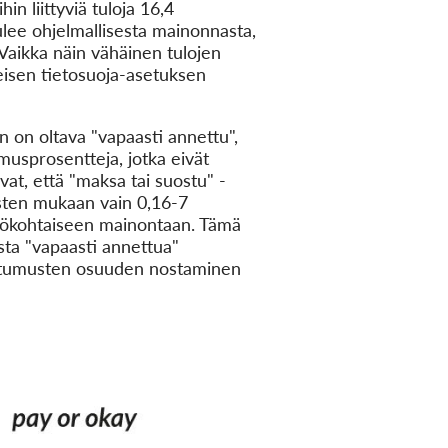
n liittyviä tuloja 16,4
ulee ohjelmallisesta mainonnasta,
 Vaikka näin vähäinen tulojen
leisen tietosuoja-asetuksen
 on oltava "vapaasti annettu",
umusprosentteja, jotka eivät
avat, että "maksa tai suostu" -
usten mukaan vain 0,16-7
kilökohtaiseen mainontaan. Tämä
ista "vapaasti annettua"
uostumusten osuuden nostaminen