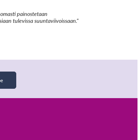
ttomasti painostetaan
siaan tulevissa suuntaviivoissaan."
be