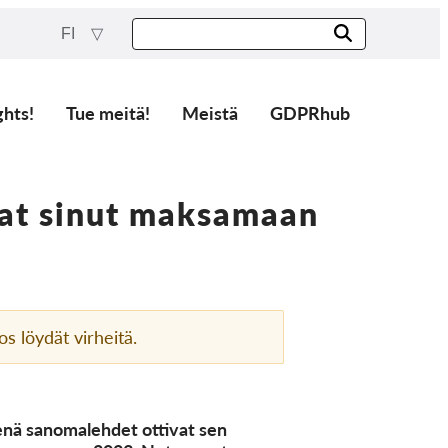
FI
ghts!
Tue meitä!
Meistä
GDPRhub
avat sinut maksamaan
jos löydät virheitä.
enä sanomalehdet ottivat sen