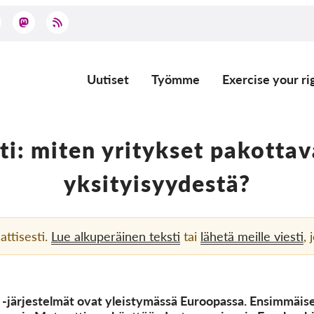
Uutiset
Työmme
Exercise your ri
Main
navigation
ti: miten yritykset pakott
yksityisyydestä?
ttisesti.
Lue alkuperäinen teksti
tai
lähetä meille viesti
, 
" -järjestelmät ovat yleistymässä Euroopassa. Ensimmäis