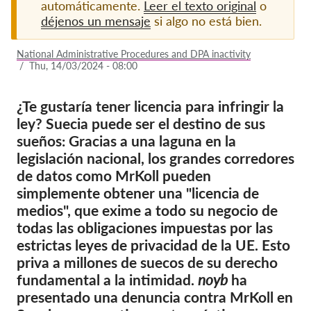
automáticamente.
Leer el texto original
o
déjenos un mensaje
si algo no está bien.
Afiliación
Donaciones
National Administrative Procedures and DPA inactivity
/
Thu, 14/03/2024 - 08:00
Patrocinio
Tax deductability
¿Te gustaría tener licencia para infringir la
ley? Suecia puede ser el destino de sus
Inciar sesión de miembro
sueños: Gracias a una laguna en la
legislación nacional, los grandes corredores
Sobre nosotros
de datos como MrKoll pueden
simplemente obtener una "licencia de
Equipo
medios", que exime a todo su negocio de
Informes anuales
todas las obligaciones impuestas por las
estrictas leyes de privacidad de la UE. Esto
Preguntas frecuentes
priva a millones de suecos de su derecho
Empleos
fundamental a la intimidad.
noyb
ha
Recursos colectivos
presentado una denuncia contra MrKoll en