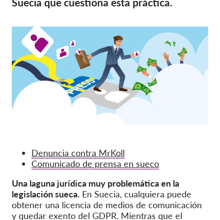
Suecia que cuestiona esta práctica.
OnionShare
Medios de comunicación
Contacto
GDPRhub
Denuncia contra MrKoll
Comunicado de prensa en sueco
Una laguna jurídica muy problemática en la
legislación sueca.
En Suecia, cualquiera puede
obtener una licencia de medios de comunicación
y quedar exento del GDPR. Mientras que el