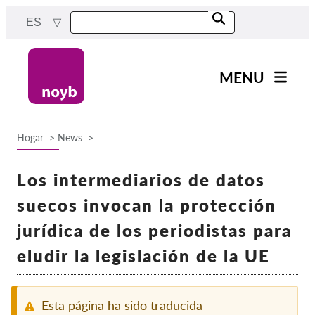
Skip
ES
to
main
content
MENU
Main
Noticias
navigation
Hogar
News
Nuestro trabajo
Breadcrumb
Proyectos
Los intermediarios de datos
Casos por APD
suecos invocan la protección
Todos los casos
jurídica de los periodistas para
Reports & Resources
eludir la legislación de la UE
Exercise your rights!
Esta página ha sido traducida
¡Apoyanos!