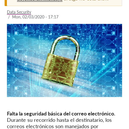
Afiliación
Data Security
/
Mon, 02/03/2020 - 17:17
Donaciones
Patrocinio
Tax deductability
Inciar sesión de miembro
Sobre nosotros
Equipo
Informes anuales
Preguntas frecuentes
Empleos
Falta la seguridad básica del correo electrónico.
Durante su recorrido hasta el destinatario, los
Recursos colectivos
correos electrónicos son manejados por