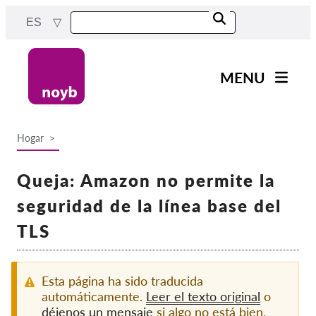
Skip
ES
to
main
content
MENU
Main
Noticias
navigation
Hogar
Nuestro trabajo
Breadcrumb
Proyectos
Queja: Amazon no permite la
Casos por APD
seguridad de la línea base del
Todos los casos
TLS
Reports & Resources
Esta página ha sido traducida
Exercise your rights!
automáticamente.
Leer el texto original
o
déjenos un mensaje
si algo no está bien.
¡Apoyanos!