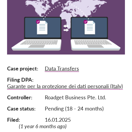
Mitgliedschaft
Spenden
Sponsoring
Spendenabsetzbarkeit
Member Login
Case project
Data Transfers
Über uns
Filing DPA
Team
Garante per la protezione dei dati personali (Italy)
Jahresberichte
Controller
Roadget Business Pte. Ltd.
FAQs
Case status
Pending (18 - 24 months)
Jobs
Filed:
16.01.2025
Verbandsklagen
(1 year 6 months ago)