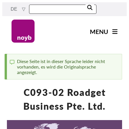
Skip
DE
to
main
content
MENU
Main
News
navigation
Unsere Arbeit
Diese Seite ist in dieser Sprache leider nicht
vorhanden, es wird die Originalsprache
Status
Fälle nach Projekten
angezeigt.
message
Fälle nach Behörden
C093-02 Roadget
Fälle nach Unternehmen
Berichte & Ressourcen
Business Pte. Ltd.
Exercise your rights!
Jetzt Unterstützen!